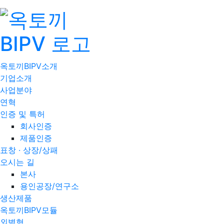
옥토끼BIPV소개
기업소개
사업분야
연혁
인증 및 특허
회사인증
제품인증
표창 · 상장/상패
오시는 길
본사
용인공장/연구소
생산제품
옥토끼BIPV모듈
외벽형