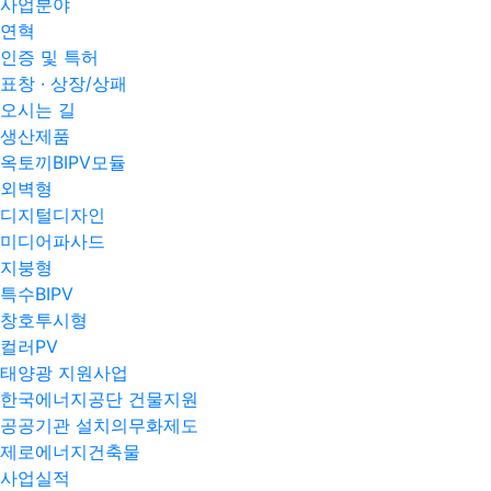
사업분야
연혁
인증 및 특허
표창 · 상장/상패
오시는 길
생산제품
옥토끼BIPV모듈
외벽형
디지털디자인
미디어파사드
지붕형
특수BIPV
창호투시형
컬러PV
태양광 지원사업
한국에너지공단 건물지원
공공기관 설치의무화제도
제로에너지건축물
사업실적