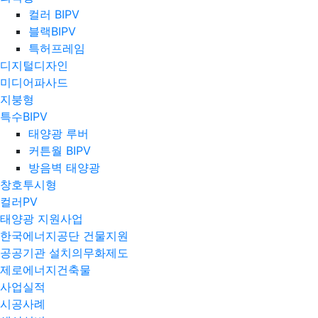
컬러 BIPV
블랙BIPV
특허프레임
디지털디자인
미디어파사드
지붕형
특수BIPV
태양광 루버
커튼월 BIPV
방음벽 태양광
창호투시형
컬러PV
태양광 지원사업
한국에너지공단 건물지원
공공기관 설치의무화제도
제로에너지건축물
사업실적
시공사례